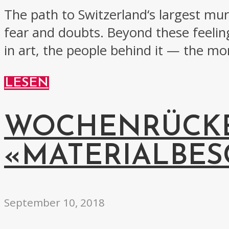
The path to Switzerland‘s largest mura
fear and doubts. Beyond these feelings
in art, the people behind it — the 
LESEN
WOCHENRÜCKB
«MATERIALBE
September 10, 2018