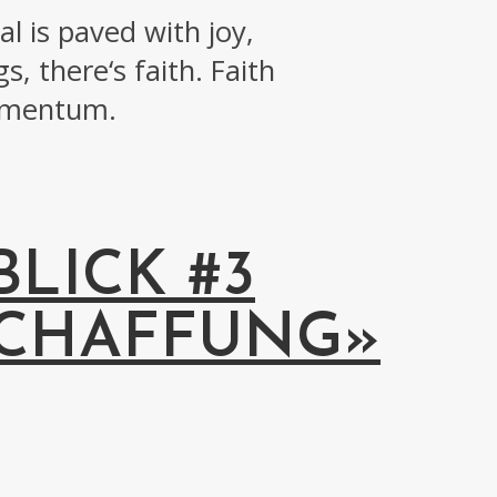
l is paved with joy,
, there‘s faith. Faith
momentum.
LICK #3
SCHAFFUNG»