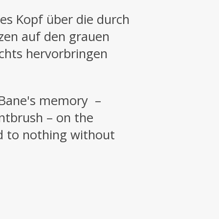
es Kopf über die durch
zen auf den grauen
ichts hervorbringen
om Bane's memory –
intbrush – on the
ad to nothing without